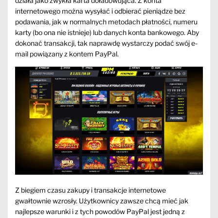
działa jako zwykła karta doładowująca. Z konta
internetowego można wysyłać i odbierać pieniądze bez
podawania, jak w normalnych metodach płatności, numeru
karty (bo ona nie istnieje) lub danych konta bankowego. Aby
dokonać transakcji, tak naprawdę wystarczy podać swój e-
mail powiązany z kontem PayPal.
Z biegiem czasu zakupy i transakcje internetowe
gwałtownie wzrosły. Użytkownicy zawsze chcą mieć jak
najlepsze warunki i z tych powodów PayPal jest jedną z