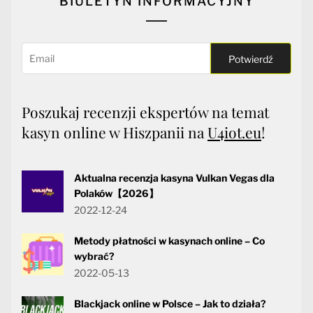
BIULETYN INFORMACYJNY
Email
Potwierdź
Poszukaj recenzji ekspertów na temat
kasyn online w Hiszpanii na
U4iot.eu
!
Aktualna recenzja kasyna Vulkan Vegas dla
Polaków【2026】
2022-12-24
Metody płatności w kasynach online – Co
wybrać?
2022-05-13
Blackjack online w Polsce – Jak to działa?