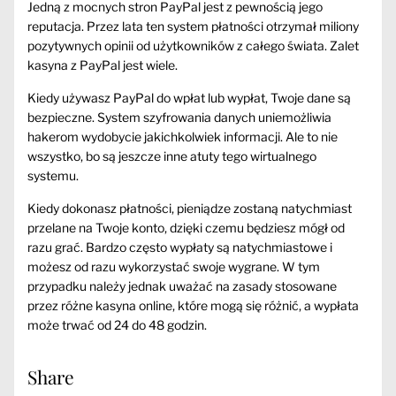
Jedną z mocnych stron PayPal jest z pewnością jego
reputacja. Przez lata ten system płatności otrzymał miliony
pozytywnych opinii od użytkowników z całego świata. Zalet
kasyna z PayPal jest wiele.
Kiedy używasz PayPal do wpłat lub wypłat, Twoje dane są
bezpieczne. System szyfrowania danych uniemożliwia
hakerom wydobycie jakichkolwiek informacji. Ale to nie
wszystko, bo są jeszcze inne atuty tego wirtualnego
systemu.
Kiedy dokonasz płatności, pieniądze zostaną natychmiast
przelane na Twoje konto, dzięki czemu będziesz mógł od
razu grać. Bardzo często wypłaty są natychmiastowe i
możesz od razu wykorzystać swoje wygrane. W tym
przypadku należy jednak uważać na zasady stosowane
przez różne kasyna online, które mogą się różnić, a wypłata
może trwać od 24 do 48 godzin.
Share