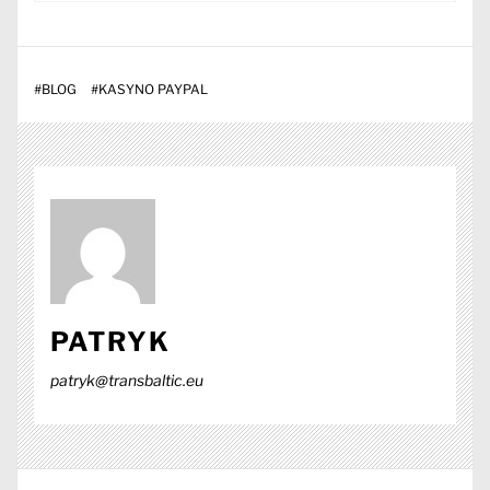
#
BLOG
#
KASYNO PAYPAL
PATRYK
patryk@transbaltic.eu