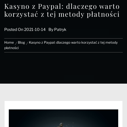
Kasyno z Paypal: dlaczego warto
korzystać z tej metody płatności
Posted On
2021-10-14
By
Patryk
Home
Blog
Kasyno z Paypal: dlaczego warto korzystać z tej metody
płatności