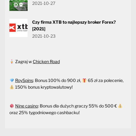
2021-10-27
Czy firma XTB to najlepszy broker Forex?
[2021]
2021-10-23
Zagraj w
Chicken Road
RoySpins
: Bonus 100% do 900 zł,
65 zł za polecenie,
150% bonus kryptowalutowy!
Nine casino
: Bonus dla dużych graczy 55% do 500 €
oraz 25% tygodniowego cashbacku!