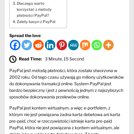
Dlaczego warto
korzystać z metody
płatności PayPal?
Zalety kasyn z PayPal
Spread the love
Read Time:
3 Minute, 15 Second
PayPal jest metodą płatności, która została stworzona w
2002 roku. Od tego czasu używają go miliony użytkowników
do dokonywania transakcji online. System PayPal jest
bardzo bezpieczny i jest z pewnością jednym z najszybszych
sposobów dokonywania przelewów online.
PayPal jest kontem wirtualnym, a więc e-portfelem, z
którym nie jest powiązana żadna karta debetowa ani karta
pre-paid, choć w rzeczywistości istnieje karta pre-paid
PayPal, która nie jest powiązana z kontem wirtualnym, ale